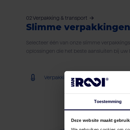
02 Verpakking & transport
Slimme verpakkinge
Selecteer één van onze slimme verpakkings-
oplossingen die het beste aansluiten bij uw 
Verpakking (bevroren) (< 18ºC)
Toestemming
Deze website maakt gebruik
We gebruiken cookies om cont