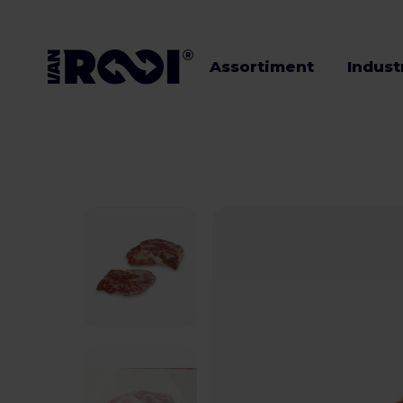
Assortiment
Indust
Assortiment
Industrieën
Veehouders
Werken bij