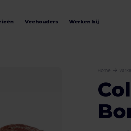
rieën
Veehouders
Werken bij
Home
Vark
Col
Bo