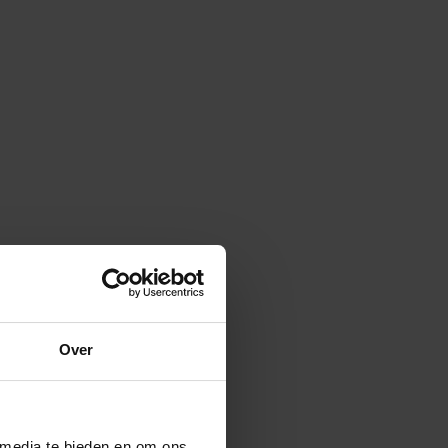
Over
 media te bieden en om ons