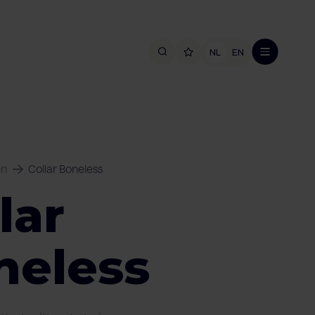
NL
EN
en
Collar Boneless
lar
neless