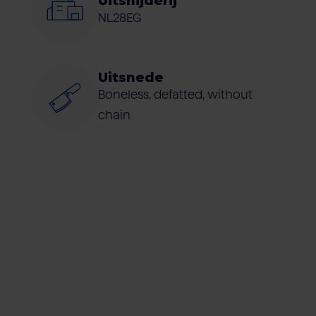
Uitsnijderij
NL28EG
Uitsnede
Boneless, defatted, without
chain