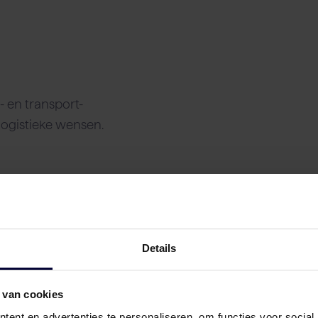
n
 en transport-
logistieke wensen.
Details
 van cookies
ent en advertenties te personaliseren, om functies voor social