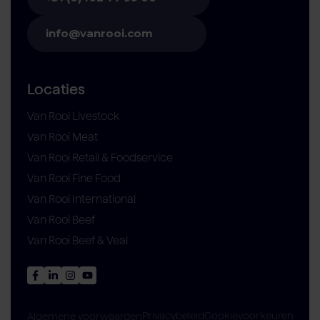
info@vanrooi.com
Locaties
Van Rooi Livestock
Van Rooi Meat
Van Rooi Retail & Foodservice
Van Rooi Fine Food
Van Rooi International
Van Rooi Beef
Van Rooi Beef & Veal
Privacybeleid
Cookievoorkeuren
Algemene voorwaarden