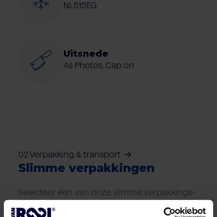
NL515EG
Uitsnede
As Photos, Cap on
02 Verpakking & transport
Slimme verpakkingen
Selecteer één van onze slimme verpakkings-
en transport-oplossingen die het beste