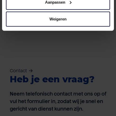
Aanpassen
Weigeren
Dozen – Varken
Contact
Heb je een vraag?
Neem telefonisch contact met ons op of
vul het formulier in, zodat wij je snel en
gericht van dienst kunnen zijn.