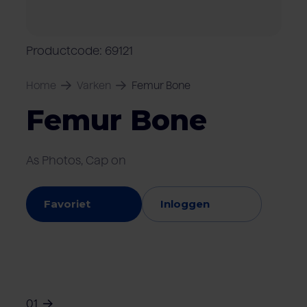
Over Van Rooi
Varkensvlees
Retailers
Varkenshouder
V
Locaties
Productcode: 69121
Keurmerken & certificaten
Home
Varken
Femur Bone
Femur Bone
As Photos, Cap on
Favoriet
Inloggen
01