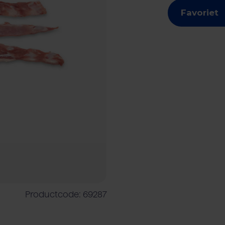
Favoriet
shouder
Vleesverwerkende industrie
Rundvlees
Rundveehouder
Foodser
Productcode: 69287