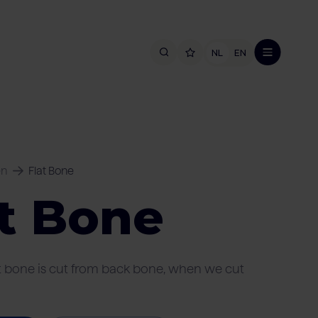
NL
EN
en
Flat Bone
at Bone
at bone is cut from back bone, when we cut