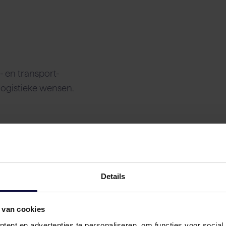
n
 en transport-
logistieke wensen.
Details
 van cookies
ent en advertenties te personaliseren, om functies voor social