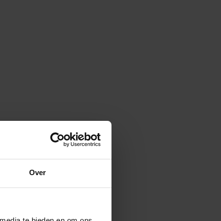
Over
 media te bieden en om ons