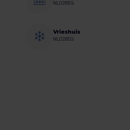
NL028EG
Vrieshuis
NL028EG