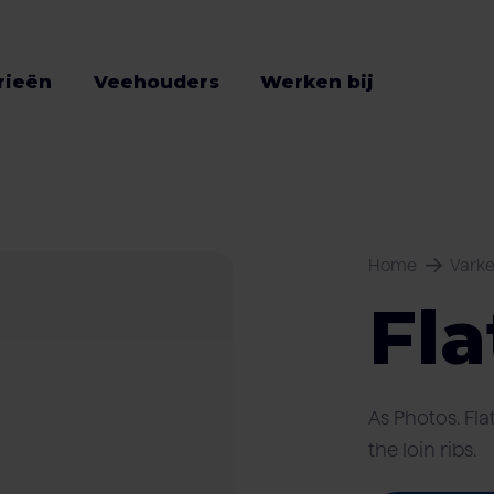
rieën
Veehouders
Werken bij
Home
Vark
Fl
As Photos. Fl
the loin ribs.