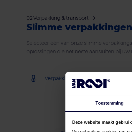
02 Verpakking & transport
Slimme verpakkinge
Selecteer één van onze slimme verpakkings-
oplossingen die het beste aansluiten bij uw 
Verpakking (bevroren) (< 18ºC)
Toestemming
Deze website maakt gebruik
We gebruiken cookies om cont