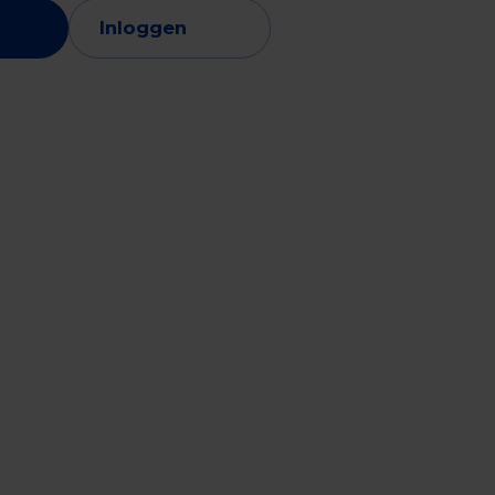
Inloggen
vice
Retail & foodservice
Export