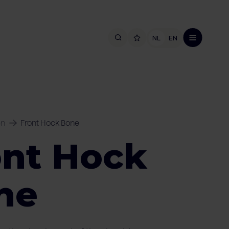
NL
EN
en
Front Hock Bone
ont Hock
ne