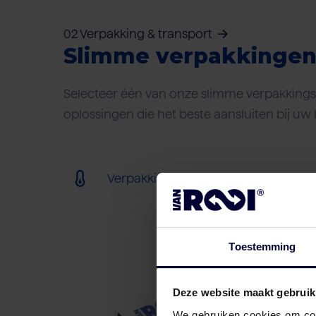
02 Verpakking & transport
Slimme verpakkinge
Selecteer één van onze slimme verpakkings-
oplossingen die het beste aansluiten bij uw 
Verpakking (bevroren) (< 18ºC)
Toestemming
Deze website maakt gebruik
We gebruiken cookies om cont