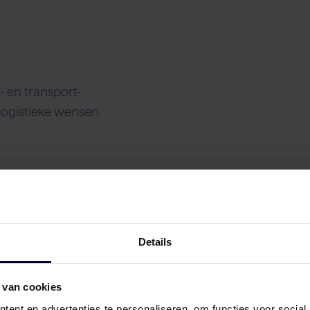
n
 en transport-
logistieke wensen.
Details
 van cookies
ent en advertenties te personaliseren, om functies voor social