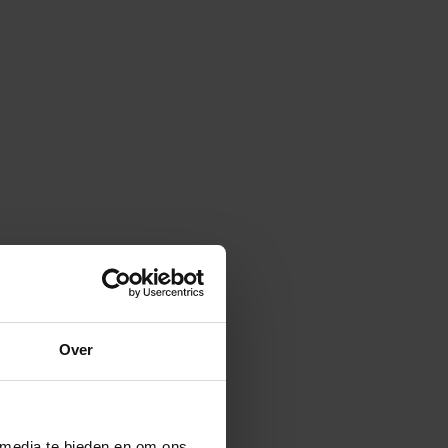
Over
 media te bieden en om ons