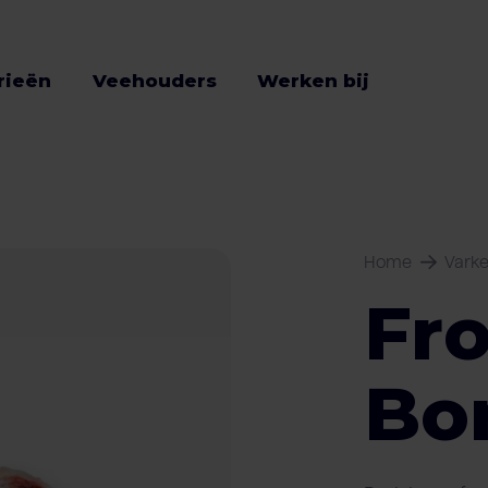
rieën
Veehouders
Werken bij
Home
Vark
Fr
Bo