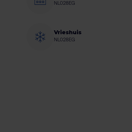
NL028EG
Vrieshuis
NL028EG