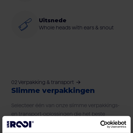
Uitsnede
Whole heads with ears & snout
02 Verpakking & transport
Slimme verpakkingen
Selecteer één van onze slimme verpakkings-
en transport-oplossingen die het beste
aansluiten bij uw logistieke wensen.