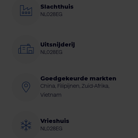
Slachthuis
NL028EG
Uitsnijderij
NL028EG
Goedgekeurde markten
China, Filipijnen, Zuid-Afrika,
Vietnam
Vrieshuis
NL028EG