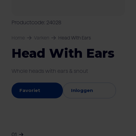
Over Van Rooi
Varkensvlees
Retailers
Varkenshouder
V
Locaties
Productcode: 24028
Keurmerken & certificaten
Home
Varken
Head With Ears
Head With Ears
Whole heads with ears & snout
Favoriet
Inloggen
01