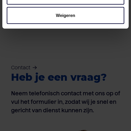
Dozen – Varken
Weigeren
Contact
Heb je een vraag?
Neem telefonisch contact met ons op of
vul het formulier in, zodat wij je snel en
gericht van dienst kunnen zijn.