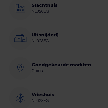
Slachthuis
NL028EG
Uitsnijderij
NL028EG
Goedgekeurde markten
China
Vrieshuis
NL028EG