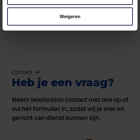
Dozen – Varken
Weigeren
Contact
Heb je een vraag?
Neem telefonisch contact met ons op of
vul het formulier in, zodat wij je snel en
gericht van dienst kunnen zijn.