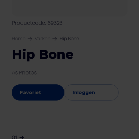
Over Van Rooi
Varkensvlees
Retailers
Varkenshouder
V
Locaties
Productcode: 69323
Keurmerken & certificaten
Home
Varken
Hip Bone
Hip Bone
As Photos
Favoriet
Inloggen
01