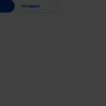
Inloggen
vice
Retail & foodservice
Export