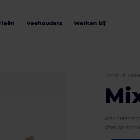
rieën
Veehouders
Werken bij
Home
Vark
Mi
Well defatted 
sizes and smal