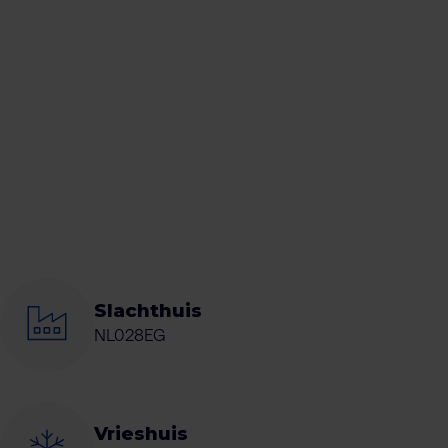
Slachthuis
NL028EG
Vrieshuis