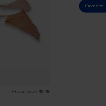
Favoriet
shouder
Vleesverwerkende industrie
Rundvlees
Rundveehouder
Foodser
Productcode: 69366