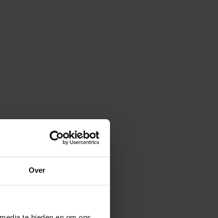
Over
 media te bieden en om ons