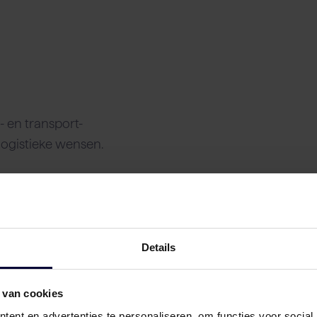
n
 en transport-
logistieke wensen.
Details
 van cookies
ent en advertenties te personaliseren, om functies voor social