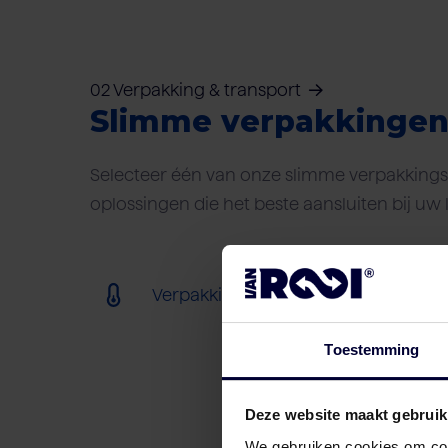
02 Verpakking & transport
Slimme verpakkinge
Selecteer één van onze slimme verpakkings-
oplossingen die het beste aansluiten bij uw 
Verpakking (bevroren) (< 18ºC)
Toestemming
Deze website maakt gebruik
We gebruiken cookies om cont