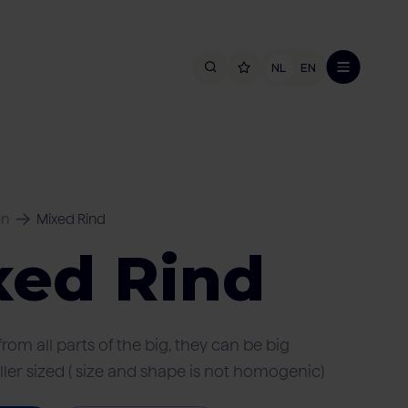
NL
EN
en
Mixed Rind
xed Rind
from all parts of the big, they can be big
ler sized ( size and shape is not homogenic)