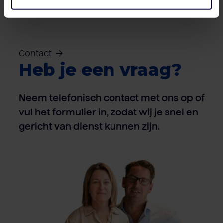
Contact
Heb je een vraag?
Neem telefonisch contact met ons op of
vul het formulier in, zodat wij je snel en
gericht van dienst kunnen zijn.