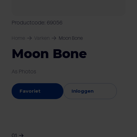
Over Van Rooi
Varkensvlees
Retailers
Varkenshouder
V
Locaties
Productcode: 69056
Keurmerken & certificaten
Home
Varken
Moon Bone
Moon Bone
As Photos
Favoriet
Inloggen
01