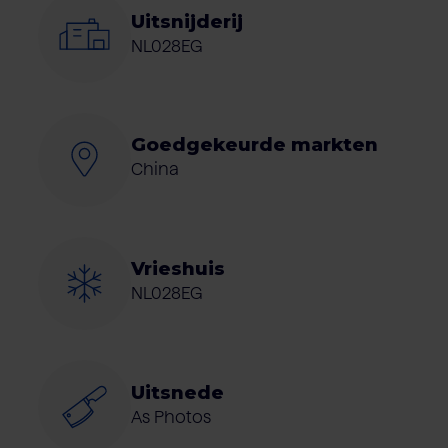
Uitsnijderij
NL028EG
Goedgekeurde markten
China
Vrieshuis
NL028EG
Uitsnede
As Photos