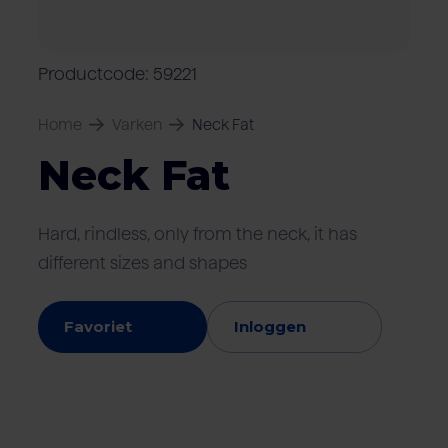
Over Van Rooi
Varkensvlees
Retailers
Varkenshouder
V
Locaties
Productcode: 59221
Keurmerken & certificaten
Home
Varken
Neck Fat
Neck Fat
Hard, rindless, only from the neck, it has
different sizes and shapes
Favoriet
Inloggen