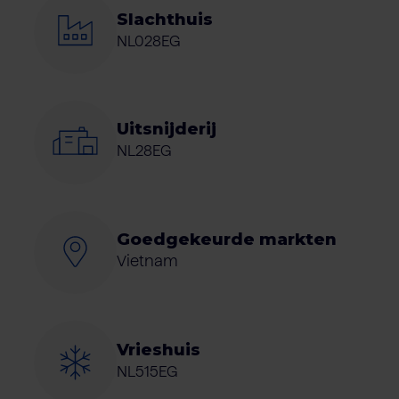
Slachthuis
NL028EG
Uitsnijderij
NL28EG
Goedgekeurde markten
Vietnam
Vrieshuis
NL515EG