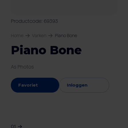
Over Van Rooi
Varkensvlees
Retailers
Varkenshouder
V
Locaties
Productcode: 69393
Keurmerken & certificaten
Home
Varken
Piano Bone
Piano Bone
As Photos
Favoriet
Inloggen
01