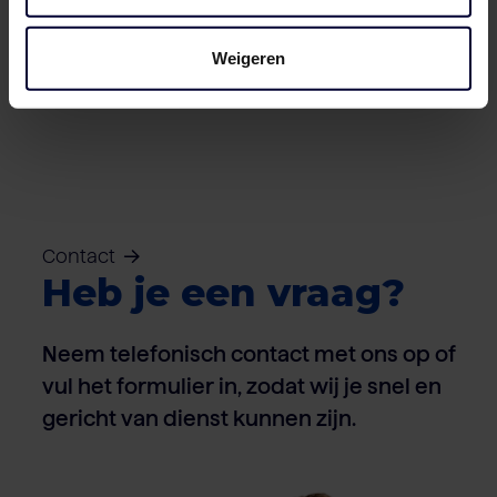
Dozen – Varken
Weigeren
Contact
Heb je een vraag?
Neem telefonisch contact met ons op of
vul het formulier in, zodat wij je snel en
gericht van dienst kunnen zijn.