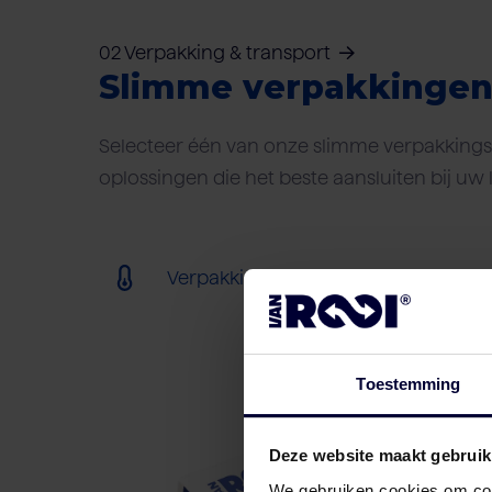
02 Verpakking & transport
Slimme verpakkinge
Selecteer één van onze slimme verpakkings-
oplossingen die het beste aansluiten bij uw 
Verpakking (bevroren) (< 18ºC)
Toestemming
Deze website maakt gebruik
We gebruiken cookies om cont