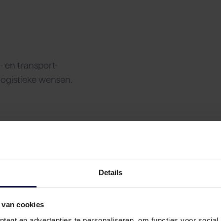
n
 en transport-
logistieke wensen.
Details
 van cookies
ent en advertenties te personaliseren, om functies voor social