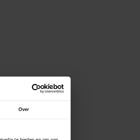
Over
 media te bieden en om ons