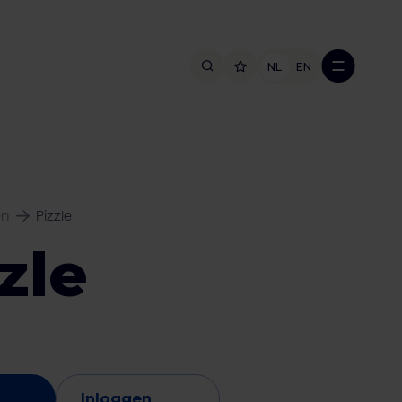
NL
EN
en
Pizzle
zle
Inloggen