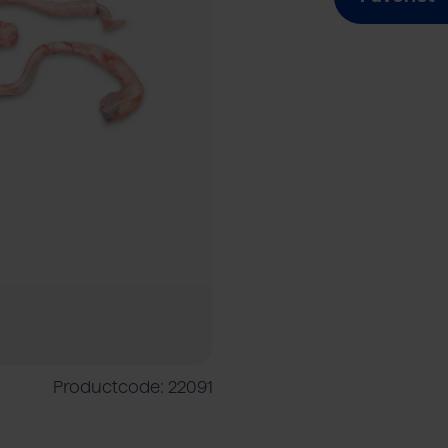
shouder
Vleesverwerkende industrie
Rundvlees
Rundveehouder
Foodser
Productcode: 22091