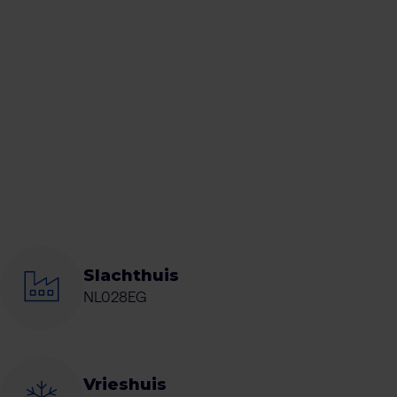
Slachthuis
NL028EG
Vrieshuis