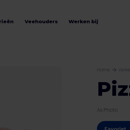
rieën
Veehouders
Werken bij
Home
Vark
Piz
As Photo
Favoriet