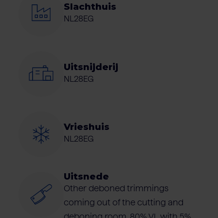
Slachthuis
NL28EG
Uitsnijderij
NL28EG
Vrieshuis
NL28EG
Uitsnede
Other deboned trimmings
coming out of the cutting and
deboning room, 80% VL with 5%