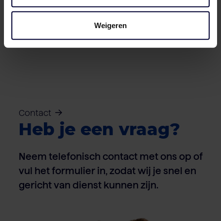
Dozen – Varken
Weigeren
Contact
Heb je een vraag?
Neem telefonisch contact met ons op of
vul het formulier in, zodat wij je snel en
gericht van dienst kunnen zijn.