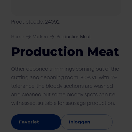
Over Van Rooi
Varkensvlees
Retailers
Varkenshouder
V
Locaties
Productcode: 24092
Keurmerken & certificaten
Home
Varken
Production Meat
Production Meat
Other deboned trimmings coming out of the
cutting and deboning room, 80% VL with 5%
tolerance, the bloody sections are washed
and cleaned but some bloody spots can be
witnessed, suitable for sausage production.
Favoriet
Inloggen