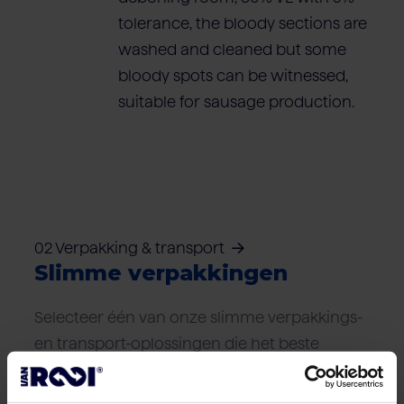
tolerance, the bloody sections are
washed and cleaned but some
bloody spots can be witnessed,
suitable for sausage production.
02 Verpakking & transport
Slimme verpakkingen
Selecteer één van onze slimme verpakkings-
en transport-oplossingen die het beste
aansluiten bij uw logistieke wensen.