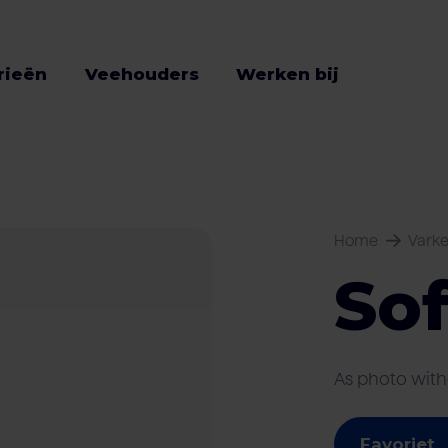
rieën
Veehouders
Werken bij
Home
Vark
So
As photo with
Favoriet