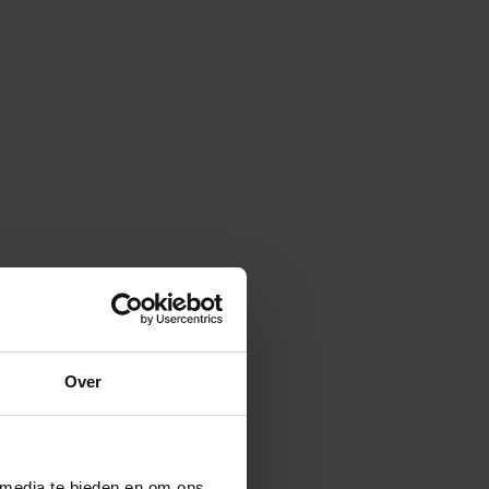
Over
 media te bieden en om ons