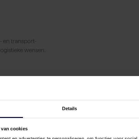
n
 en transport-
logistieke wensen.
Details
 van cookies
ent en advertenties te personaliseren, om functies voor social