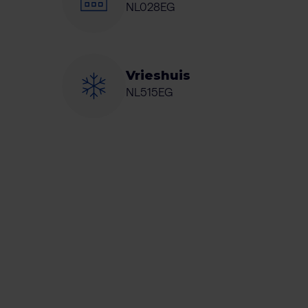
NL028EG
Vrieshuis
NL515EG