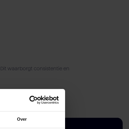
vice
Retail & foodservice
Export
. Dit waarborgt consistentie en
Over