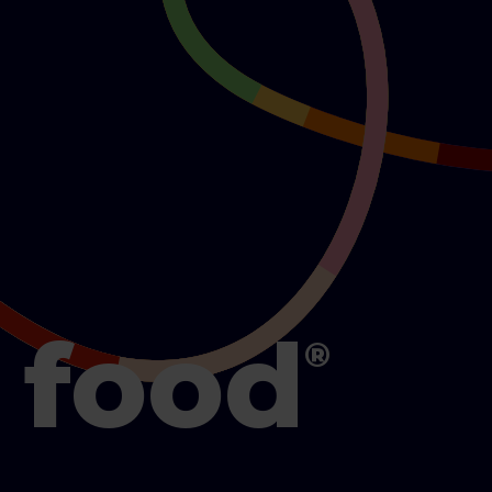
 food
®