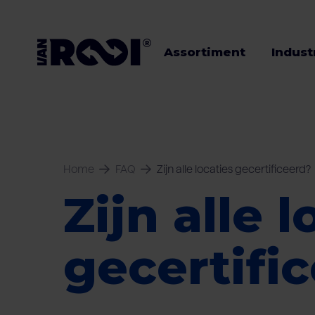
Assortiment
Indust
Assortiment
Home
FAQ
Zijn alle locaties gecertificeerd?
Industrieën
Zijn alle l
Veehouders
gecertifi
Werken bij