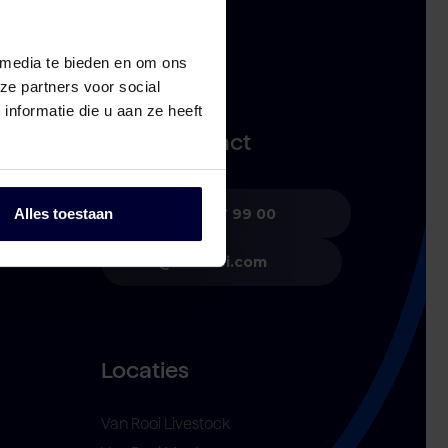
 media te bieden en om ons
ze partners voor social
nformatie die u aan ze heeft
Direct contact
+31 (0)492 77 99 00
Alles toestaan
info@vanrooi.com
Locaties
Van Rooi Livestock