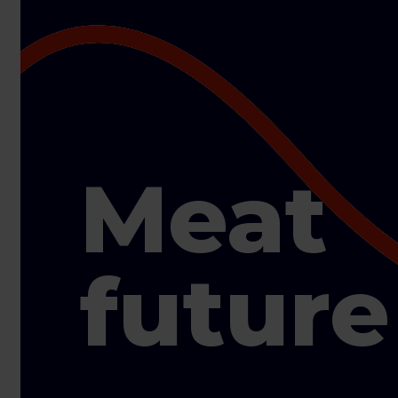
Meat
future