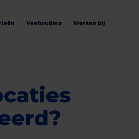
rieën
Veehouders
Werken bij
ocaties
ceerd?