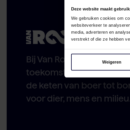
Deze website maakt gebruik
We gebruiken cookies om cont
websiteverkeer te analyseren
media, adverteren en analys
verstrekt of die ze hebben v
Bij Van Rooi geven we ric
Weigeren
toekomst van food. Als es
de keten van boer tot b
voor dier, mens en milieu