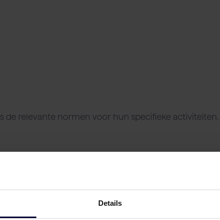
shouder
Vleesverwerkende industrie
Rundvlees
Rundveehouder
Foodser
ens de relevante normen voor hun specifieke activiteiten
Details